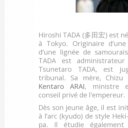
Hiroshi TADA (
多田宏
) est 
à Tokyo. Originaire d’une
d’une lignée de samouraï
TADA est administrateur
Tsunetaro TADA, est ju
tribunal. Sa mère, Chizu 
Kentaro ARAI
, ministre 
conseil privé de l'empereur.
Dès son jeune âge, il est ini
à l’arc (kyudo) de style Hek
pa
. Il étudie également