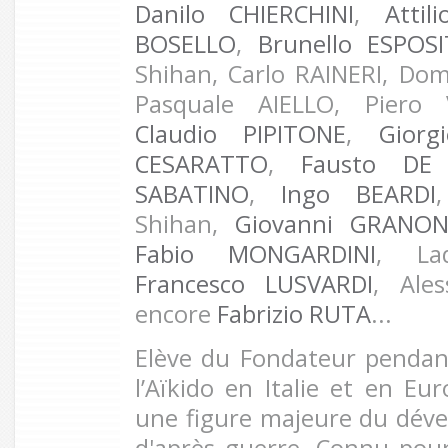
Danilo CHIERCHINI
,
Attil
BOSELLO
,
Brunello ESPOS
Shihan, Carlo RAINERI, Do
Pasquale AIELLO, Piero 
Claudio PIPITONE
,
Giorg
CESARATTO
,
Fausto DE
SABATINO
,
Ingo BEARDI
Shihan,
Giovanni GRANON
Fabio MONGARDINI
, La
Francesco LUSVARDI
, Ale
encore
Fabrizio RUTA
...
Elève du Fondateur pendan
l’Aïkido en Italie et en Eu
une figure majeure du déve
d'après guerre. Connu pou