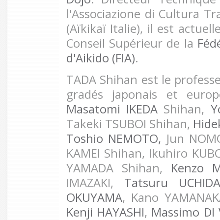
l'Associazione di Cultura T
(Aïkikaï Italie), il est actu
Conseil Supérieur de la
Fédé
d'Aikido (FIA)
.
TADA Shihan est le professe
gradés japonais et europ
M
asa
tomi
IKEDA
Shihan,
Y
Takeki TSUBOI Shihan,
Hid
Toshio NEMOTO,
Jun NOMO
KAMEI Shihan, Ikuhiro KUB
YAMADA Shihan,
Kenzo 
IMAZAKI,
Tatsuru UCHID
OKUYAMA
, Kano YAMANAK
Kenji HAYASHI
,
Massimo DI