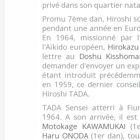
privé dans son quartier nat
Promu 7ème dan, Hiroshi so
pendant une année en Euro
En 1964, missionné par l'
l'Aïkido européen,
Hirokaz
lettre au
Doshu Kisshoma
demander d'envoyer un expert
étant introduit précédem
en 1959, ce dernier consei
Hiroshi TADA.
TADA Sensei atterri à
Fiu
1964. A son arrivée, il est 
Motokage KAWAMUKAI
(1e
Haru ONODA
(1er dan), tou