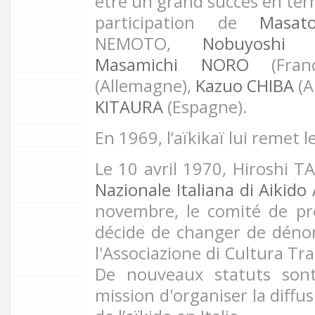
être un grand succès en ter
participation de
Masat
NEMOTO,
Nobuyoshi
Masamichi NORO
(Fran
(Allemagne),
Kazuo CHIBA
(A
KITAURA
(Espagne).
En 1969, l’aïkikaï lui remet 
Le 10 avril 1970, Hiroshi 
Nazionale Italiana di Aikido A
novembre, le comité de pr
décide de changer de dénom
l'Associazione di Cultura Tr
De nouveaux statuts son
mission d'organiser la diffu