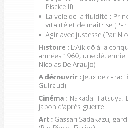
Piscicelli)
La voie de la fluidité : Pri
vitalité et de maîtrise (P
Agir avec justesse (Par Nic
Histoire :
L’Aikidō à la con
années 1960, une décennie f
Nicolas De Araujo)
A découvrir :
Jeux de carac
Guiraud)
Cinéma
: Nakadai Tatsuya, L
japon d’après-guerre
Art :
Gassan Sadakazu, gardi
(Par Pierre Fissier)