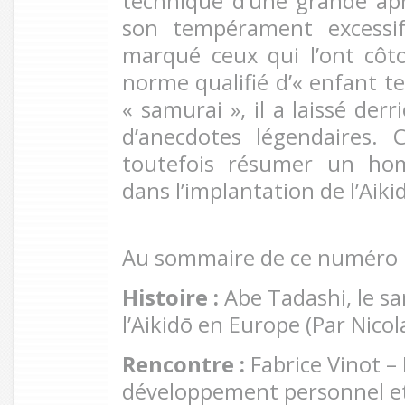
technique d’une grande âp
son tempérament excessi
marqué ceux qui l’ont côt
norme qualifié d’« enfant ter
« samurai », il a laissé der
d’anecdotes légendaires. C
toutefois résumer un ho
dans l’implantation de l’Aik
Au sommaire de ce numéro 
Histoire :
Abe Tadashi, le sa
l’Aikidō en Europe (Par Nicol
Rencontre :
Fabrice Vinot – 
développement personnel et c