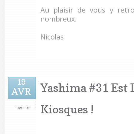
Au plaisir de vous y retr
nombreux.
Nicolas 
19
Yashima #31 Est 
AVR
Kiosques !
Imprimer