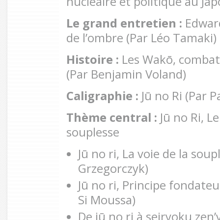
nucléaire et politique au Ja
Le grand entretien :
Edward
de l’ombre (Par Léo Tamaki)
Histoire :
Les Wakō, combattr
(Par Benjamin Voland)
Caligraphie :
Jū no Ri (Par P
Thème central :
Jū no Ri, Le
souplesse
Jū no ri, La voie de la sou
Grzegorczyk)
Jū no ri, Principe fondateur
Si Moussa)
De jū no ri à seiryoku zen’