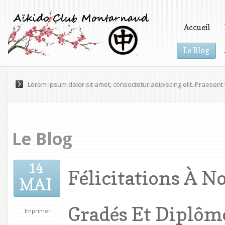
Accueil
Le Blog
Vidéos
Lorem ipsum dolor sit amet, consectetur adipiscing elit. Praesen
Le Blog
14
Félicitations À 
MAI
Gradés Et Diplôm
Imprimer