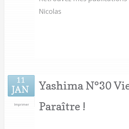
Nicolas
11
Yashima N°30 Vi
JAN
Paraître !
Imprimer