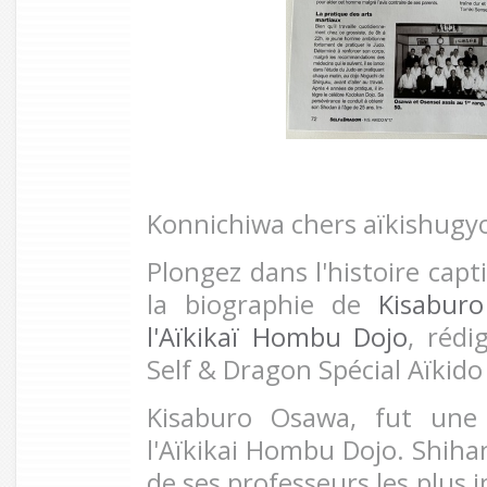
Konnichiwa chers aïkishugy
Plongez dans l'histoire capt
la biographie
de
Kisabur
l'Aïkikaï Hombu Dojo
, rédi
Self & Dragon Spécial Aïkido
Kisaburo Osawa, fut une
l'Aïkikai Hombu Dojo. Shihan
de ses professeurs les plus