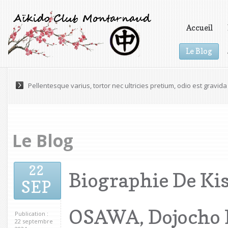
Accueil
Le Blog
Vidéos
Pellentesque varius, tortor nec ultricies pretium, odio est gravida 
Le Blog
22
Biographie De Ki
SEP
OSAWA, Dojocho D
Publication :
22 septembre