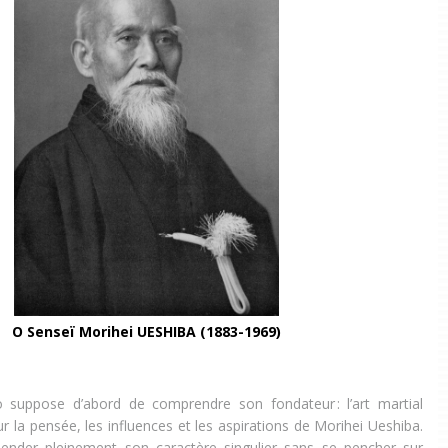
O Senseï Morihei UESHIBA (1883-1969)
o suppose d’abord de comprendre son fondateur : l’art martial
r la pensée, les influences et les aspirations de Morihei Ueshiba.
hender pleinement son caractère singulier sans se pencher sur