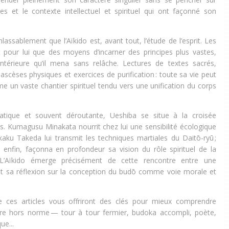
s et le contexte intellectuel et spirituel qui ont façonné son
nlassablement que l’Aïkido est, avant tout, l’étude de l’esprit. Les
t pour lui que des moyens d’incarner des principes plus vastes,
intérieure qu’il mena sans relâche. Lectures de textes sacrés,
 ascèses physiques et exercices de purification : toute sa vie peut
 un vaste chantier spirituel tendu vers une unification du corps
atique et souvent déroutante, Ueshiba se situe à la croisée
es. Kumagusu Minakata nourrit chez lui une sensibilité écologique
okaku Takeda lui transmit les techniques martiales du Daitō-ryū ;
enfin, façonna en profondeur sa vision du rôle spirituel de la
. L’Aïkido émerge précisément de cette rencontre entre une
et sa réflexion sur la conception du budō comme voie morale et
 ces articles vous offriront des clés pour mieux comprendre
ître hors norme — tour à tour fermier, budoka accompli, poète,
ue...