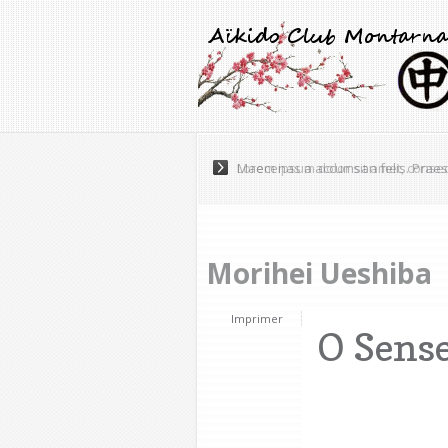
Maecenas a accumsan felis. Praese
Morihei Ueshiba
Imprimer
O Sens