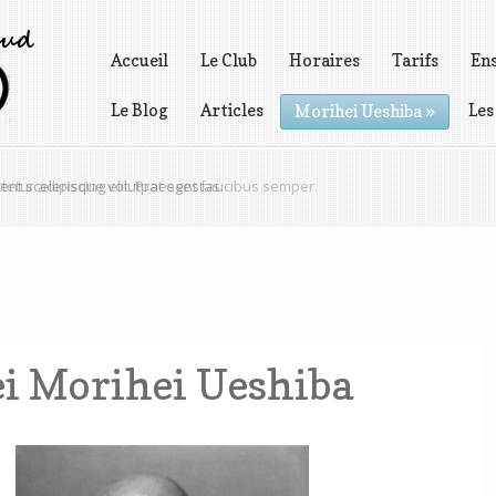
Accueil
Le Club
Horaires
Tarifs
En
Le Blog
Articles
Les
Morihei Ueshiba
»
Vidéos
nt scelerisque volutpat egestas.
ei Morihei Ueshiba