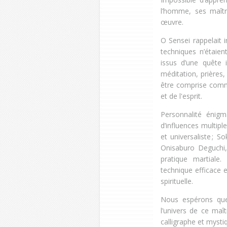
l’homme, ses maître
œuvre.
O Sensei rappelait i
techniques n’étaien
issus d’une quête 
méditation, prières,
être comprise comme
et de l'esprit.
Personnalité énigm
d’influences multipl
et universaliste ; S
Onisaburo Deguchi, 
pratique martiale
technique efficace 
spirituelle.
Nous espérons que
l’univers de ce ma
calligraphe et mystiq