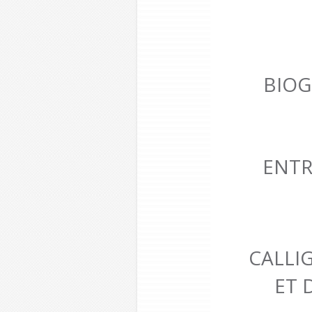
BIOG
ENTR
CALLI
ET 