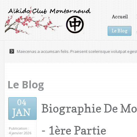
Accueil
Le Blog
Vidéos
Maecenas a accumsan felis. Praesent scelerisque volutpat eges
Le Blog
04
Biographie De Mo
JAN
- 1ère Partie
Publication :
4 janvier 2026