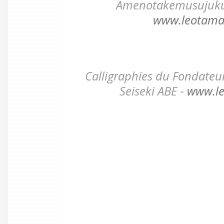
Amenotakemusujuku 
www.leotama
Calligraphies du Fondateur
Seiseki ABE
-
www.l