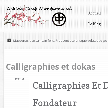
Accueil
Le Blog
Vidéos
Maecenas a accumsan felis. Praesent scelerisque volutpat eges
Pellentesque varius, tortor nec ultricies pretium, odio est gravida 
Calligraphies et dokas
Imprimer
Calligraphies Et 
Fondateur