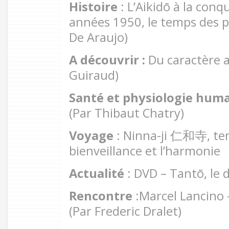
Histoire
: L’Aikidō à la con
années 1950, le temps des p
De Araujo)
A découvrir :
Du caractère 
Guiraud)
Santé et physiologie hum
(Par Thibaut Chatry)
Voyage
: Ninna-ji 仁和寺, tem
bienveillance et l’harmonie
Actualité
: DVD – Tantō, le 
Rencontre
:Marcel Lancino 
(Par Frederic Dralet)