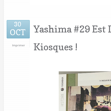
30
Yashima #29 Est 
OCT
Kiosques !
Imprimer