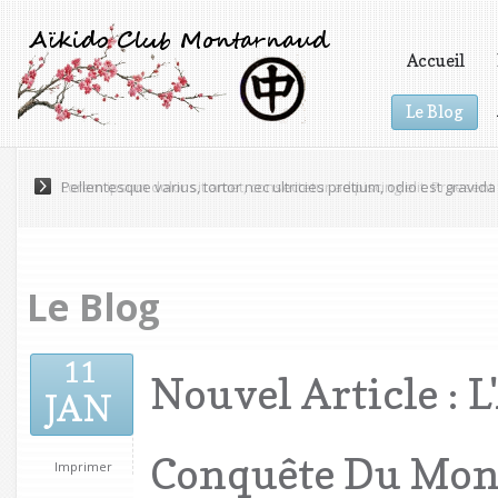
Accueil
Le Blog
Vidéos
Pellentesque varius, tortor nec ultricies pretium, odio est gravida 
Le Blog
11
Nouvel Article : L
JAN
Conquête Du Mond
Imprimer