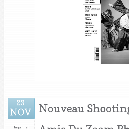
23
Nouveau Shootin
NOV
Amis Du Zoom Ph
Imprimer