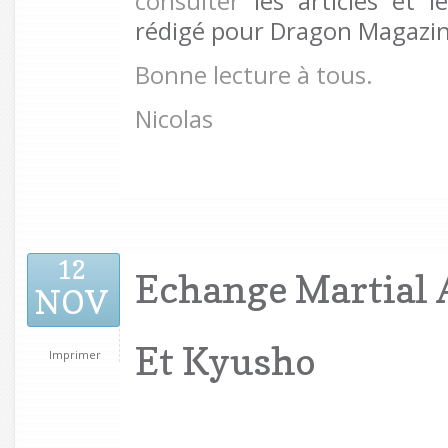
consulter
les articles et l
rédigé pour Dragon Magazine
Bonne lecture à tous.
Nicolas
12
Echange Martial A
NOV
Et Kyusho
Imprimer