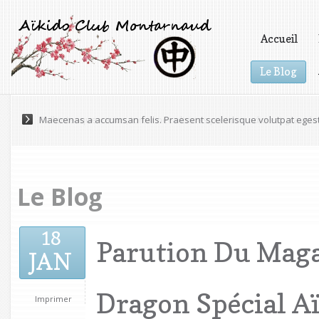
Accueil
Le Blog
Vidéos
Pellentesque varius, tortor nec ultricies pretium, odio est gravida 
Le Blog
18
Parution Du Maga
JAN
Dragon Spécial A
Imprimer