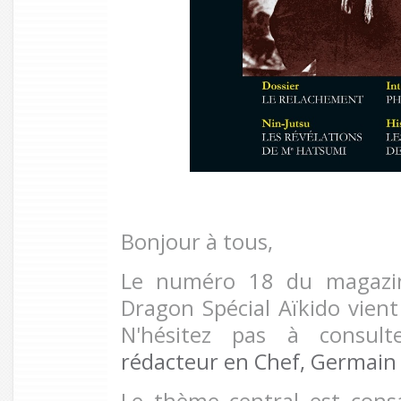
Bonjour à tous,
Le numéro 18 du magazine
Dragon Spécial Aïkido vient
N'hésitez pas à consul
rédacteur en Chef, Germain
Le thème central est cons