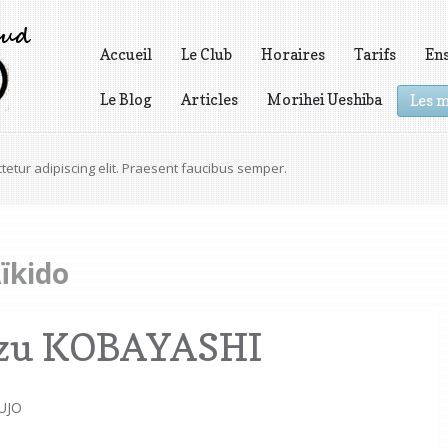
Accueil
Le Club
Horaires
Tarifs
En
Le Blog
Articles
Morihei Ueshiba
Les m
Vidéos
icies pretium, odio est gravida dolor, et rutrum erat.
Aïkido
zu KOBAYASHI
UJO