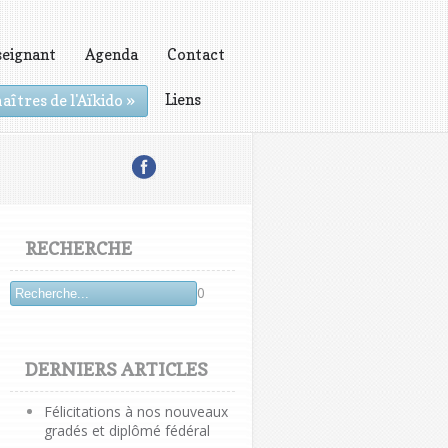
seignant
Agenda
Contact
Liens
aîtres de l'Aïkido
»
RECHERCHE
0
DERNIERS ARTICLES
Félicitations à nos nouveaux
gradés et diplômé fédéral