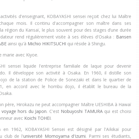
 activités d'enseignant, KOBAYASHI sensei reçoit chez lui Maître
haque mois. Il continu d'accompagner son maître dans ses
a région du Kansaï, le plus souvent pour des stages d’une durée
ndateur rend régulièrement visite à ses élèves d'Osaka :
Bansen
 ABE
ainsi qu'à
Michio HIKITSUCHI
qui réside à Shingu.
se marie avec
Kiyoe.
 sensei liquide l'entreprise familiale de laque pour devenir
ido. Il développe son activité à Osaka. En 1960, il distille son
jo de la station de Police de Sonezaki et dans le quartier de
1, en accord avec le hombu dojo, il établit le bureau de la
'Osaka.
son père, Hirokazu ne peut accompagner Maître UESHIBA
à Hawaï
 voyage hors du Japon
. C'est
Nobuyoshi TAMURA
qui est choisi
honneur avec
Koichi TOHEI
.
 en 1962,
KOBAYASHI Sensei est désigné par l'Aïkikaï pour
u club de l'
université Momoyama d'Izumi
. Parmi ses étudiants,