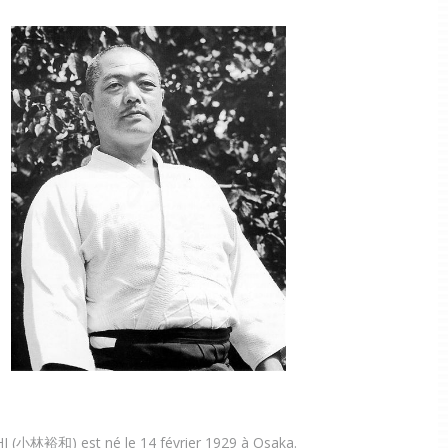
I (
小林裕和
) est né le 14 février 1929 à Osaka.