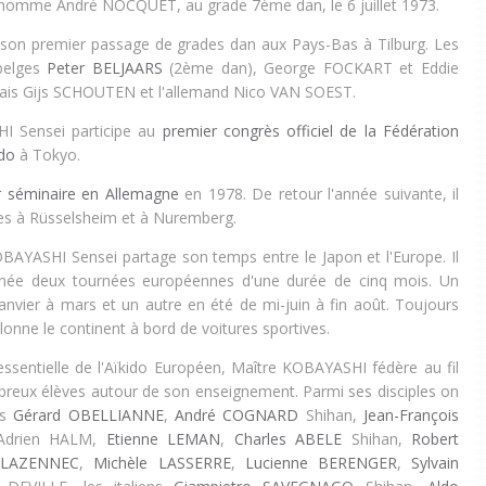
omme André NOCQUET, au grade 7ème dan, le 6 juillet 1973.
e son premier passage de grades dan aux Pays-Bas à Tilburg.
Les
belges
Peter BELJAARS
(2ème dan), George FOCKART et
Eddie
ais
Gijs SCHOUTEN et l'allemand
Nico VAN SOEST.
I Sensei participe au
premier congrès officiel de la Fédération
ido
à Tokyo.
r séminaire en Allemagne
en 1978. De retour l'année suivante, il
es à Rüsselsheim et à Nuremberg.
OBAYASHI Sensei partage son temps entre le Japon et l'Europe. Il
nnée deux tournées européennes d'une durée de cinq mois. Un
janvier à mars et un autre en été de mi-juin à fin août. Toujours
sillonne le continent à bord de voitures sportives.
essentielle de l'Aïkido Européen, Maître KOBAYASHI fédère au fil
reux élèves autour de son enseignement. Parmi ses disciples on
is
Gérard OBELLIANNE
,
André COGNARD
Shihan,
Jean-François
Adrien HALM,
Etienne LEMAN
,
Charles ABELE
Shihan,
Robert
 LAZENNEC
,
Michèle LASSERRE
,
Lucienne BERENGER
,
Sylvain