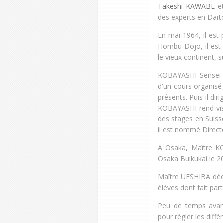
Takeshi KAWABE
e
des experts en Daït
En mai 1964, il est
Hombu Dojo, il est 
le vieux continent, 
KOBAYASHI Sensei d
d'un cours organis
présents. Puis il dir
KOBAYASHI rend visi
des stages en Suisse
il est nommé Direc
A Osaka, Maître K
Osaka Buikukai le 2
Maître UESHIBA décè
élèves dont fait pa
Peu de temps avan
pour régler les diff