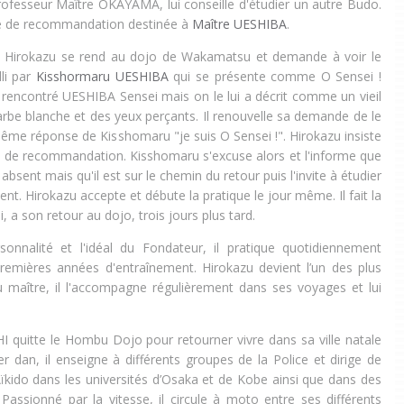
ofesseur Maître OKAYAMA, lui conseille d'étudier un autre Budo.
ttre de recommandation destinée à
Maître UESHIBA
.
re, Hirokazu se rend au dojo de Wakamatsu et demande à voir le
lli par
Kisshormaru UESHIBA
qui se présente comme O Sensei !
 rencontré UESHIBA Sensei mais on le lui a décrit comme un vieil
e blanche et des yeux perçants. Il renouvelle sa demande de le
même réponse de Kisshomaru "je suis O Sensei !". Hirokazu insiste
re de recommandation. Kisshomaru s'excuse alors et l'informe que
bsent mais qu'il est sur le chemin du retour puis l'invite à étudier
nt. Hirokazu accepte et débute la pratique le jour même. Il fait la
, a son retour au dojo, trois jours plus tard.
sonnalité et l'idéal du Fondateur, il pratique quotidiennement
remières années d'entraînement. Hirokazu devient l’un des plus
u maître, il l'accompagne régulièrement dans ses voyages et lui
quitte le Hombu Dojo pour retourner vivre dans sa ville natale
dan, il enseigne à différents groupes de la Police et dirige de
kido dans les universités d’Osaka et de Kobe ainsi que dans des
 Passionné par la vitesse, il circule à moto entre ses différents