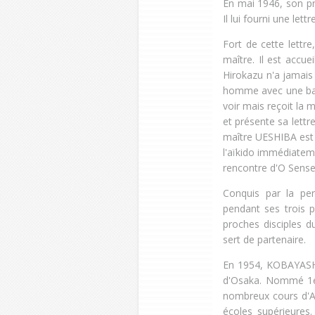
En mai 1946, son pr
Il lui fourni une le
Fort de cette lett
maître. Il est accuei
Hirokazu n'a jamais
homme avec une barb
voir mais reçoit la 
et présente sa lett
maître UESHIBA est a
l'aïkido immédiateme
rencontre d'O Sensei
Conquis par la per
pendant ses trois p
proches disciples d
sert de partenaire.
En 1954, KOBAYASHI 
d'Osaka. Nommé 1er 
nombreux cours d'Aï
écoles supérieures.