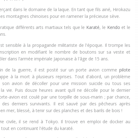
çant dans le domaine de la laque. En tant que fils ainé, Hirokazu
es montagnes chinoises pour en ramener la précieuse sève.
pratique différents arts martiaux tels que le
Karaté
, le
Kendo
et le
ans.
t sensible à la propagande militariste de l'époque. Il trompe les
onscription en modifiant le nombre de boutons sur sa veste et
rôler dans l’armée impériale Japonaise à l'âge de 15 ans.
fin de la guerre, il est posté sur un porte avion comme
pilote
ppe à la mort à plusieurs reprises. Tout d'abord, un problème
 son avion de décoller pour une mission suicide ou tous ses
a vie. Puis douze heures avant qu’il ne décolle pour le dernier
rte-avion est coulé par une torpille de sous-marin ; par chance,
e des derniers survivants. Il est sauvé par des pêcheurs après
en mer, blessé, à tenir sur des planches et des barils de bois !
ie civile, il se rend à Tokyo. Il trouve en emploi de docker au
tout en continuant l'étude du karaté.