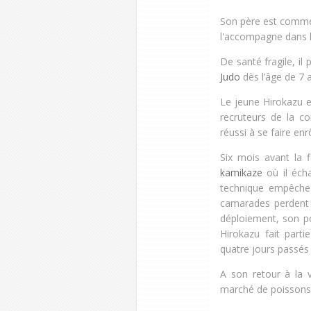
Son père est commer
l'accompagne dans l
De santé fragile, il 
Judo
dès l’âge de 7 
Le jeune Hirokazu es
recruteurs de la c
réussi à se faire en
Six mois avant la 
kamikaze
où il écha
technique empêche
camarades perdent l
déploiement, son po
Hirokazu fait parti
quatre jours passés 
A son retour à la v
marché de poissons 