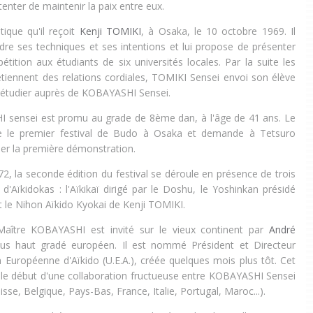
tenter de maintenir la paix entre eux.
tique qu'il reçoit
Kenji TOMIKI
, à Osaka, le 10 octobre 1969. Il
e ses techniques et ses intentions et lui propose de présenter
tition aux étudiants de six universités locales. Par la suite les
iennent des relations cordiales, TOMIKI Sensei envoi son élève
étudier auprès de KOBAYASHI Sensei.
 sensei est promu au grade de 8ème dan, à l'âge de 41 ans. Le
se le premier festival de Budo à Osaka et demande à Tetsuro
er la première démonstration.
, la seconde édition du festival se déroule en présence de trois
d'Aïkidokas : l'Aïkikaï dirigé par le Doshu, le Yoshinkan présidé
t le
Nihon Aïkido Kyokai de Kenji TOMIKI.
ître KOBAYASHI est invité sur le vieux continent par
André
plus haut gradé européen. Il est nommé Président et Directeur
n Européenne d'Aïkido (U.E.A.), créée quelques mois plus tôt
. Cet
le début
d'une collaboration fructueuse entre
KOBAYASHI Sensei
isse, Belgique, Pays-Bas, France, Italie, Portugal, Maroc...).