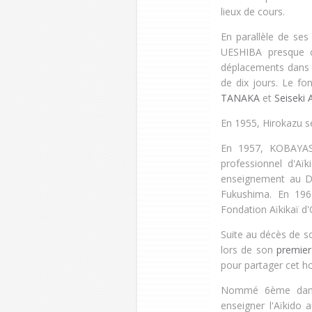
lieux de cours.
En parallèle de ses
UESHIBA presque c
déplacements dans l
de dix jours. Le fo
TANAKA
et
Seiseki
En 1955, Hirokazu 
En 1957, KOBAYASHI
professionnel d'Aïk
enseignement au Do
Fukushima. En 196
Fondation Aïkikaï d
Suite au décès de 
lors de son
premier
pour partager cet 
Nommé 6ème dan
enseigner l'Aïkido a