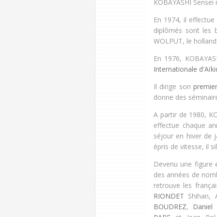
KOBAYASHI Sensei n
En 1974, il effectu
diplômés sont les 
WOLPUT, le holland
En 1976, KOBAYASH
Internationale d'Aïk
Il dirige son
premie
donne des séminair
A partir de 1980, K
effectue chaque a
séjour en hiver de 
épris de vitesse, il 
D
evenu une figure 
des années de nomb
retrouve les frança
RIONDET
Shihan, 
BOUDREZ
,
Daniel