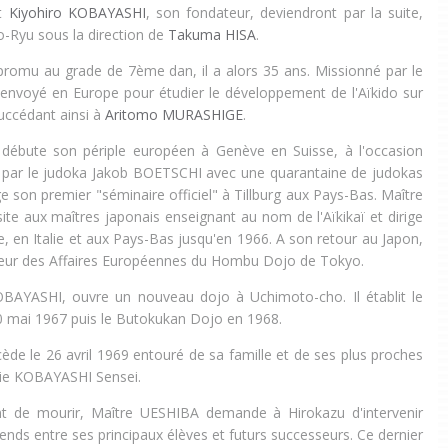
t
Kiyohiro KOBAYASHI
, son fondateur, deviendront par la suite,
o-Ryu sous la direction de
Takuma HISA
.
 promu au grade de 7ème dan, il a alors 35 ans. Missionné par le
envoyé en Europe pour étudier le développement de l'Aïkido sur
succédant ainsi à
Aritomo MURASHIGE
.
ébute son périple européen à Genève en Suisse, à l'occasion
é par le judoka Jakob BOETSCHI avec une quarantaine de judokas
ige son premier "séminaire officiel" à Tillburg aux Pays-Bas. Maître
te aux maîtres japonais enseignant au nom de l'Aïkikaï et dirige
, en Italie et aux Pays-Bas jusqu'en 1966. A son retour au Japon,
teur des Affaires Européennes du Hombu Dojo de Tokyo.
OBAYASHI, ouvre un nouveau dojo à
Uchimoto-cho. Il établit le
0 mai 1967 puis le Butokukan Dojo en 1968.
de le 26 avril 1969 entouré de sa famille et de ses plus proches
rtie KOBAYASHI Sensei.
t de mourir, Maître UESHIBA demande à Hirokazu d'intervenir
érends entre ses principaux élèves et futurs successeurs. Ce dernier