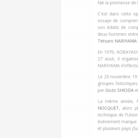
fait la promesse de 
C'est dans cette op
essaye de comprendr
son Aïkido de compé
deux hommes entret
Tetsuro NARIYAMA
En 1970, KOBAYASHI
27 aout, il organi
NARIYAMA d'effectu
Le 25 novembre 1972
groupes historiques 
par
Gozo SHIODA
e
La même année, Ma
NOCQUET
, alors 
technique de l'Unio
événement marque 
et
plusieurs pays (Su