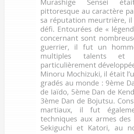
Murashige Sensei éta
pittoresque au caractère par
sa réputation meurtrière, il
défi. Entourées de « légend
concernant sont nombreuses
guerrier, il fut un hom
multiples talents et
particulièrement développée.
Minoru Mochizuki, il était l’
gradés au monde :
9ème D
de Iaïdo, 5ème Dan de Ken
3ème Dan de Bojutsu.
Cons
martiaux, il fut égale
techniques aux armes des é
Sekiguchi et Katori, au 