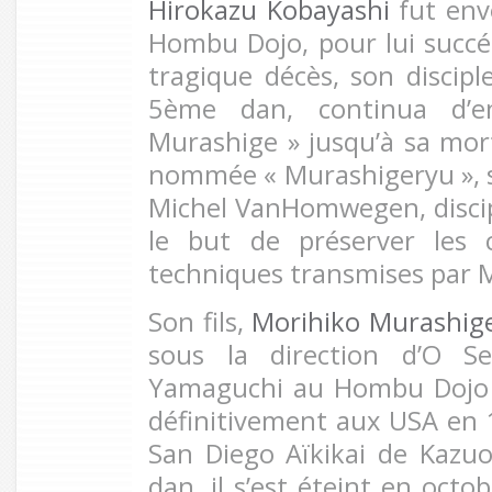
Hirokazu Kobayashi
fut env
Hombu Dojo, pour lui succéd
tragique décès, son disci
5ème dan, continua d’en
Murashige » jusqu’à sa mor
nommée « Murashigeryu », s
Michel VanHomwegen, discip
le but de préserver les 
techniques transmises par 
Son fils,
Morihiko Murashig
sous la direction d’O S
Yamaguchi au Hombu Dojo de
définitivement aux USA en 1
San Diego Aïkikai de Kazu
dan, il s’est éteint en octo