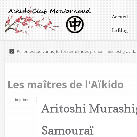
Accueil
Le Blog
Vidéos
Lorem ipsum dolor sit amet, consectetur adipiscing elit. Praesen
Pellentesque varius, tortor nec ultricies pretium, odio est gravida 
Les maîtres de l'Aïkido
Imprimer
Aritoshi Murashig
Samouraï