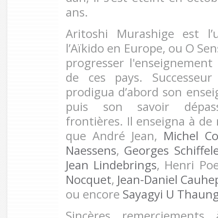
ans.
Aritoshi Murashige est l
l’Aïkido en Europe, ou O Sen
progresser l'enseignement e
de ces pays. Successeu
prodigua d’abord son ense
puis son savoir dépas
frontières. Il enseigna à d
que André Jean,
Michel C
Naessens
,
Georges Schiffel
Jean Lindebrings
, Henri Po
Nocquet
,
Jean-Daniel Cauhe
ou encore
Sayagyi U Thaung
Sincères remerciements