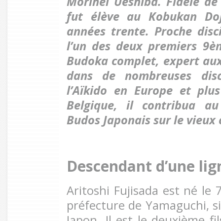
Morihei Ueshiba. Fidèle de 
fut élève au Kobukan Do
années trente. Proche disci
l’un des deux premiers 9èm
Budoka complet, expert aux 
dans de nombreuses disci
l’Aïkido en Europe et plu
Belgique, il contribua a
Budos Japonais sur le vieux 
Descendant d’une lig
Aritoshi Fujisada est né le 
préfecture de Yamaguchi, s
Japon. Il est le deuxième fi