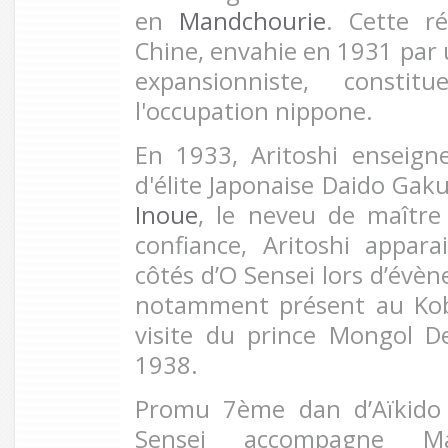
en
Mandchourie
. Cette r
Chine, envahie en 1931 par u
expansionniste, constit
l'occupation nippone.
En 1933, Aritoshi enseigne 
d'élite Japonaise Daido Gak
Inoue
, le neveu de maîtr
confiance, Aritoshi appar
côtés d’O Sensei lors d’évèn
notamment présent au Kob
visite du prince Mongol 
1938.
Promu 7ème dan d’Aïkido
Sensei accompagne M