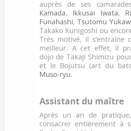
auprès de ses camarade
Kamada
,
Ikkusai Iwata
,
R
Funahashi
,
Tsutomu Yukaw
Takako Kunigoshi ou enco
Très motivé, il s’entraîne d
meilleur. A cet effet, il 
dojo de Takaji Shimizu pour
et le Bojutsu (art du ba
Muso-ryu
.
Assistant du maître
Après un an de pratique
consacrer entièrement à s