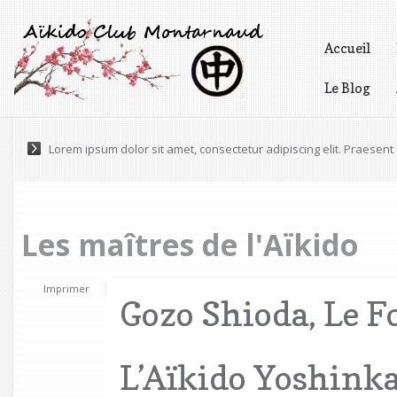
Accueil
Le Blog
Vidéos
Lorem ipsum dolor sit amet, consectetur adipiscing elit. Praesen
Pellentesque varius, tortor nec ultricies pretium, odio est gravida 
Les maîtres de l'Aïkido
Imprimer
Gozo Shioda, Le 
L’Aïkido Yoshink