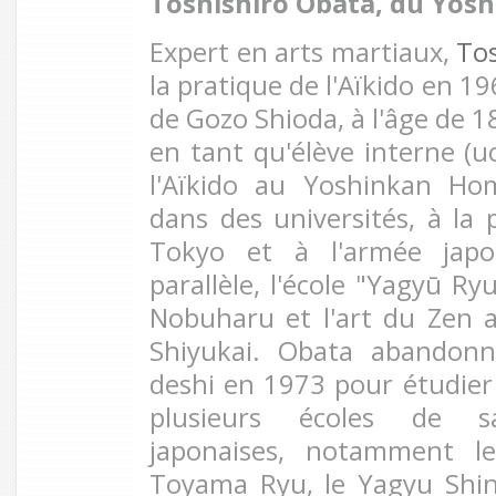
Toshishiro Obata, du Yos
Expert en arts martiaux,
Tos
la pratique de l'Aïkido en 1
de Gozo Shioda, à l'âge de 18
en tant qu'élève interne (u
l'Aïkido au Yoshinkan H
dans des universités, à la 
Tokyo et à l'armée japon
parallèle, l'école "Yagyū Ry
Nobuharu et l'art du Zen
Shiyukai. Obata abandonn
deshi en 1973 pour étudier
plusieurs écoles de sab
japonaises, notamment l
Toyama Ryu, le Yagyu Shin