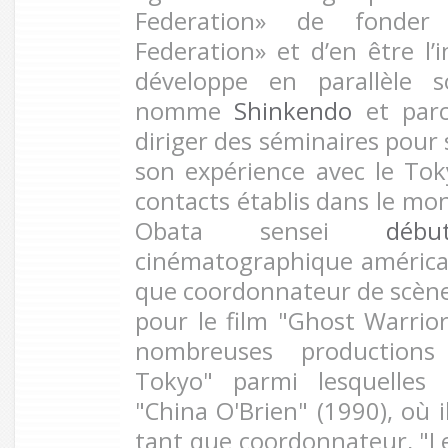
Federation» de fonde
Federation» et d’en être l’i
développe en parallèle s
nomme
Shinkendo
et parc
diriger des séminaires pour 
son expérience avec le T
contacts établis dans le mo
Obata sensei
déb
cinématographique américa
que coordonnateur de scèn
pour le film "Ghost Warrior
nombreuses productions e
Tokyo" parmi lesquelles 
"China O'Brien" (1990), où i
tant que coordonnateur, "Les