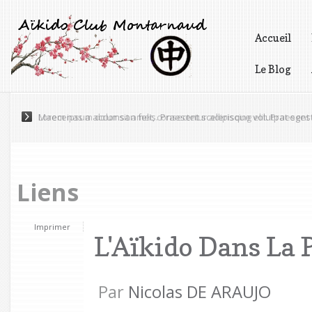
Accueil
Le Blog
Vidéos
Lorem ipsum dolor sit amet, consectetur adipiscing elit. Praesen
Liens
Imprimer
L'Aïkido Dans La 
Par
Nicolas DE ARAUJO