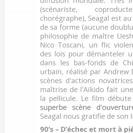
diffusion mondiale. Très 
(scénariste, coprodu
chorégraphe), Seagal est au
de sa forme (aucune doublure
philosophie de maître Ueshi
Nico Toscani, un flic viole
des lois pour démanteler u
dans les bas-fonds de Ch
urbain, réalisé par Andrew D
scènes d'actions novatrice
maîtrise de l'Aïkido fait un
la pellicule. Le film déb
superbe scène d'ouvertur
Seagal nous gratifie de son I
90’s – D’échec et mort à p