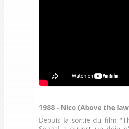
1988 - Nico (Above the law
Depuis la sortie du film "T
Seagal a ouvert un dojo d