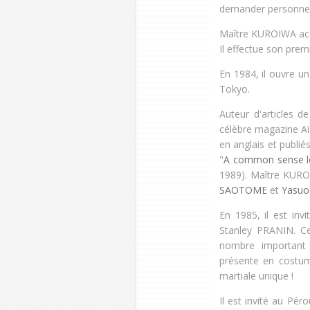
demander personnel
Maître KUROIWA acce
Il effectue son prem
En 1984, il ouvre un
Tokyo.
Auteur d'articles d
célèbre magazine A
en anglais et publié
"
A common sense l
1989). Maître KURO
SAOTOME
et
Yasuo
En 1985, il est inv
Stanley PRANIN
.
Ce
nombre important 
présente en costum
martiale unique !
Il est invité au Pér