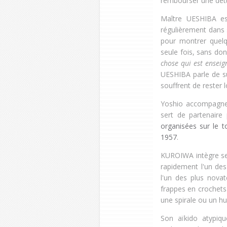
rembourser une dette
Maître UESHIBA es
régulièrement dans 
pour montrer quel
seule fois, sans donn
chose qui est enseign
UESHIBA parle de su
souffrent de rester 
Yoshio accompagne
sert de partenaire
organisées sur le 
1957
.
KUROIWA intègre ses
rapidement l'un de
l'un des plus novat
frappes en crochets
une spirale ou un hui
Son
aïkido atypiq