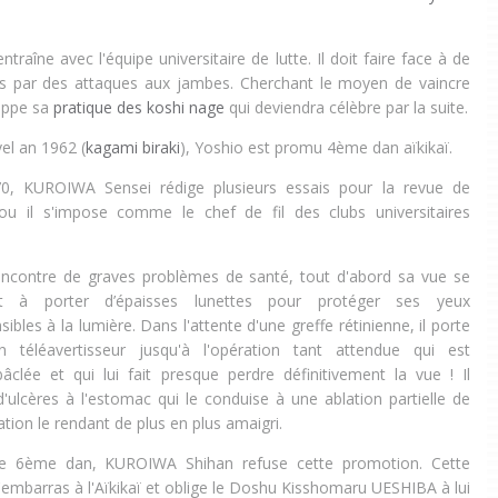
raîne avec l'équipe universitaire de lutte. Il doit faire face à de
ons par des attaques aux jambes. Cherchant le moyen de vaincre
loppe sa
pratique des koshi nage
qui deviendra célèbre par la suite.
el an 1962 (
kagami biraki
), Yoshio est promu 4ème dan aïkikaï.
0, KUROIWA Sensei rédige plusieurs essais pour la revue de
o ou il s'impose comme le chef de fil des clubs universitaires
contre de graves problèmes de santé, tout d'abord sa vue se
ant à porter d’épaisses lunettes pour protéger ses yeux
ibles à la lumière. Dans l'attente d'une greffe rétinienne, il porte
téléavertisseur jusqu'à l'opération tant attendue qui est
clée et qui lui fait presque perdre définitivement la vue ! Il
'ulcères à l'estomac qui le conduise à une ablation partielle de
ation le rendant de plus en plus amaigri.
 6ème dan, KUROIWA Shihan refuse cette promotion. Cette
'embarras à l'Aïkikaï et oblige le Doshu Kisshomaru UESHIBA à lui