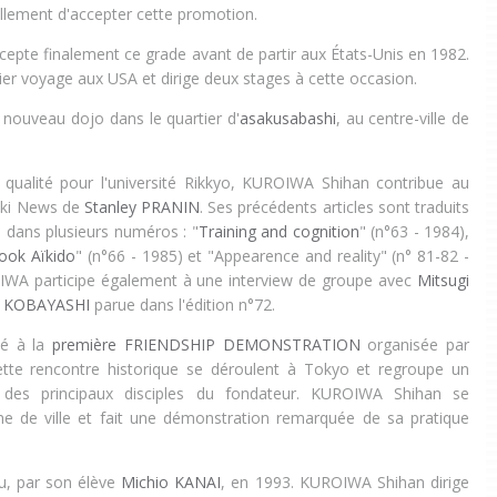
lement d'accepter cette promotion.
pte finalement ce grade avant de partir aux États-Unis en 1982.
ier voyage aux USA et dirige deux stages à cette occasion.
 nouveau dojo dans le quartier d'
asakusabashi
, au centre-ville de
e qualité pour l'université Rikkyo, KUROIWA Shihan contribue au
ïki News de
Stanley PRANIN
. Ses précédents articles sont traduits
s dans plusieurs numéros : "
Training and cognition
" (n°63 - 1984),
ook Aïkido
" (n°66 - 1985) et "Appearence and reality" (n° 81-82 -
IWA participe également à une interview de groupe avec
Mitsugi
 KOBAYASHI
parue dans l'édition n°72.
ité à la
première FRIENDSHIP DEMONSTRATION
organisée par
tte rencontre historique se déroulent à Tokyo et regroupe un
des principaux disciples du fondateur.
KUROIWA Shihan se
e de ville et fait une démonstration remarquée de sa pratique
ou, par son élève
Michio KANAI
, en 1993. KUROIWA Shihan dirige