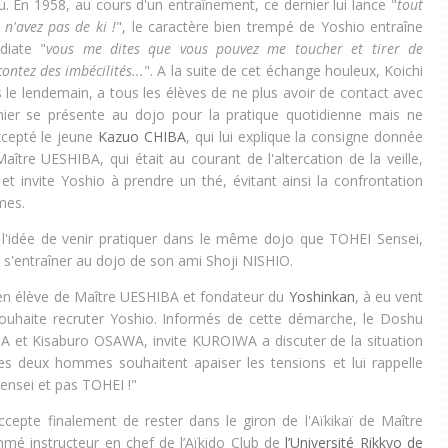
 En 1958, au cours d'un entraînement, ce dernier lui lance "
t
out
s n'avez pas de ki !
", le caractère bien trempé de Yoshio entraîne
iate "
vous me dites que vous pouvez me toucher et tirer de
acontez des imbécilités...
". A la suite de cet échange houleux, Koichi
le lendemain, a tous les élèves de ne plus avoir de contact avec
er se présente au dojo pour la pratique quotidienne mais ne
xcepté le jeune
Kazuo CHIBA
, qui lui explique la consigne donnée
ître UESHIBA, qui était au courant de l'altercation de la veille,
et invite Yoshio à prendre un thé, évitant ainsi la confrontation
mes.
 l'idée de venir pratiquer dans le même dojo que TOHEI Sensei,
s'entraîner au dojo de son ami Shoji NISHIO.
ien élève de Maître UESHIBA et fondateur du
Yoshinkan
, à eu vent
 souhaite recruter Yoshio. Informés de cette démarche, le Doshu
 et Kisaburo OSAWA, invite KUROIWA a discuter de la situation
es deux hommes souhaitent apaiser les tensions et lui rappelle
Sensei et pas TOHEI !"
epte finalement de rester dans le giron de l'Aïkikaï de Maître
mé instructeur en chef de l’Aïkido Club de
l’Université Rikkyo de