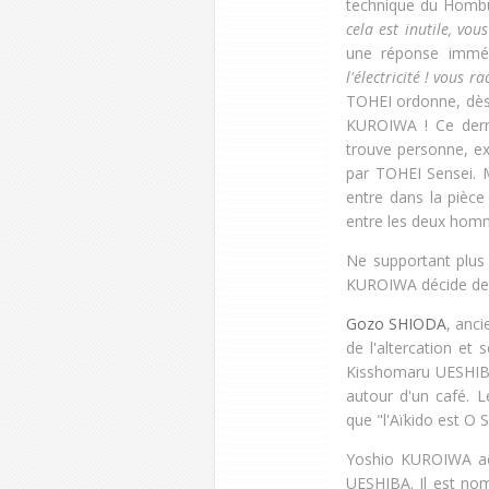
technique du Hombu.
cela est inutile, vou
une réponse imméd
l'électricité ! vous r
TOHEI ordonne, dès 
KUROIWA ! Ce derni
trouve personne, e
par TOHEI Sensei. Ma
entre dans la pièce 
entre les deux hom
Ne supportant plus
KUROIWA décide de 
Gozo SHIODA
, anc
de l'altercation et
Kisshomaru UESHIBA
autour d'un café. L
que "l'Aïkido est O 
Yoshio KUROIWA acc
UESHIBA. Il est nom