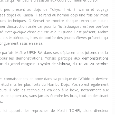
, ce qui l'empêche d'assister aux cours du matin et du soir.
t peu présent au dojo de Tokyo, il vit à iwama et voyage
ses dojos du Kansai. Il se rend au hombu dojo une fois par mois
ques techniques. O Sensei ne montre chaque technique qu'une
er d’instruction orale car pour lui "
la technique n'est pas quelque
é, c'est quelque chose qui est volé !
" Quand il est présent, Maître
jets ésotériques, hors de portée des jeunes élèves présents qui
longuement assis en seiza.
 parfois Maître UESHIBA dans ses déplacements (
otomo
) et lui
 pour les démonstrations. Yohsio participe
aux démonstrations
toit du grand magasin Toyoko de Shibuya, du 18 au 20 octobre
 connaissances en boxe dans sa pratique de l'Aïkido et deviens
s étudiants les plus forts du Hombu Dojo. Yoshio est également
eurs, il relit les techniques d’aïkido à la boxe, notamment aux
 et en uppercuts, sans jamais étendre les bras, tout en dessinant
t.
ue lui apporte les reproches de Koichi TOHEI, alors directeur