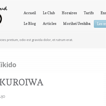
Accueil
Le Club
Horaires
Tarifs
En
Le Blog
Articles
Morihei Ueshiba
Les m
Vidéos
tetur adipiscing elit. Praesent faucibus semper.
Aïkido
o KUROIWA
UJO