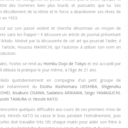
ttre des hommes bien plus lourds et puissants que lui. Ses
n décollement de la rétine et le force a abandonner ses rêves de
e en 1953.
ecul sur son passé violent et cherche désormais un moyen de
res sans les frapper ! Il découvre un article de journal présentant
'Aïkido. Motivé par la découverte de cet art qui pourrait l'aider, il
 l'article, Housou MAINICHI, qui l'autorise à utiliser son nom en
roduction.
tin, Yoshio se rend au
Hombu Dojo de Tokyo
et est accueilli par
 Il débute la pratique le jour même, à l'âge de 21 ans.
’aïkido quotidiennement en compagnie d'un petit groupe de
posé notamment du
Doshu Kisshomaru UESHIBA
,
Shigenobu
TOHEI
,
Kisaburo OSAWA
,
Sadateru ARIKAWA
,
Seigo YAMAGUCHI
,
yoshi TAMURA
et
Hiroshi KATO
.
ncontre quelques difficultés aux cours de ses premiers mois de
ord, Hiroshi KATO lui casse le bras pendant l'entraînement, puis
oshio doit travailler très tôt chaque matin pour aider son frère à