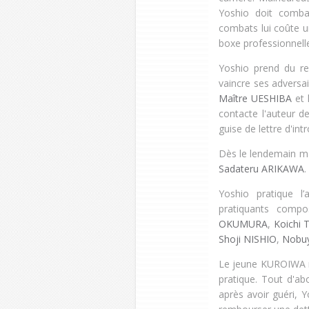
Yoshio doit comba
combats lui coûte u
boxe professionnell
Yoshio prend du r
vaincre ses adversai
Maître UESHIBA
et l
contacte l'auteur de
guise de lettre d'int
Dès le lendemain ma
Sadateru ARIKAWA
.
Yoshio pratique l
pratiquants com
OKUMURA
,
Koichi 
Shoji NISHIO
,
Nobu
Le jeune KUROIWA re
pratique. Tout d'ab
après avoir guéri, Y