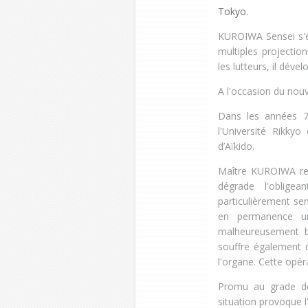
Tokyo.
KUROIWA Sensei s'ent
multiples projecti
les lutteurs, il déve
A l'occasion du nouv
Dans les années 7
l'Université Rikky
d’Aïkido.
Maître KUROIWA ren
dégrade l'oblige
particulièrement sens
en permanence un 
malheureusement bâ
souffre également d
l'organe. Cette opér
Promu au grade de
situation provoque l