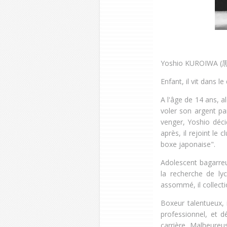
Yoshio KUROIWA (
Enfant, il vit dans le
A l'âge de 14 ans, al
voler son argent pa
venger, Yoshio déci
après, il rejoint le
boxe japonaise".
Adolescent bagarreu
la recherche de ly
assommé, il collect
Boxeur talentueux,
professionnel, et d
carrière. Malheureu