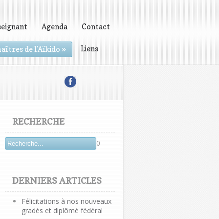
seignant
Agenda
Contact
Liens
aîtres de l'Aïkido
»
RECHERCHE
0
DERNIERS ARTICLES
Félicitations à nos nouveaux
gradés et diplômé fédéral