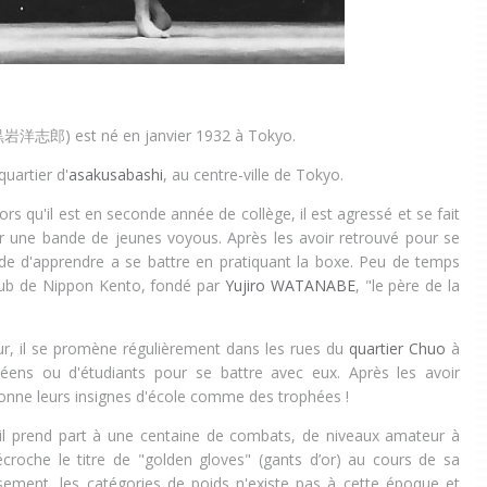
黒岩洋志郎
) est né en janvier 1932 à Tokyo.
 quartier d'
asakusabashi
, au centre-ville de Tokyo.
ors qu'il est en seconde année de collège, il est agressé et se fait
r une bande de jeunes voyous. Après les avoir retrouvé pour se
de d'apprendre a se battre en pratiquant la boxe. Peu de temps
 club de Nippon Kento, fondé par
Yujiro WATANABE
, "le père de la
r, il se promène régulièrement dans les rues du
quartier Chuo
à
céens ou d'étudiants pour se battre avec eux. Après les avoir
ionne leurs insignes d'école comme des trophées !
 il prend part à une centaine de combats, de niveaux amateur à
écroche le titre de "golden gloves" (gants d’or) au cours de sa
sement, les catégories de poids n'existe pas à cette époque et