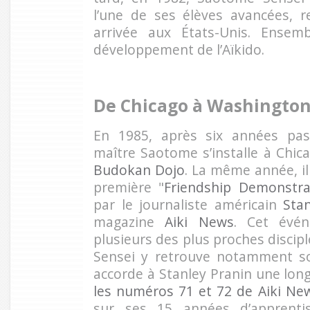
l’une de ses élèves avancées, 
arrivée aux États-Unis. Ensemb
développement de l’Aïkido.
De Chicago à Washingto
En 1985, après six années pas
maître Saotome s’installe à Chica
Budokan Dojo
. La même année, il 
première "
Friendship Demonstra
par le journaliste américain
Sta
magazine
Aiki News
. Cet évén
plusieurs des plus proches disci
Sensei y retrouve notamment 
accorde à Stanley Pranin une lo
les numéros 71 et 72 de Aiki Ne
sur ses 15 années d’apprenti