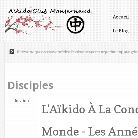
Accueil
Le Blog
Vidéos
Maecenas a accumsan felis. Praesent scelerisque volutpat eges
Disciples
Imprimer
L'Aïkido À La Con
Monde - Les Anné