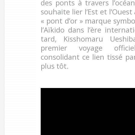
des ponts à travers l’océan.
souhaite lier l’Est et l’Ouest 
« pont d’or » marque symbo
l’Aïkido dans l’ère interna
tard, Kisshomaru Ueshib
premier voyage officie
consolidant ce lien tissé pa
plus tôt.