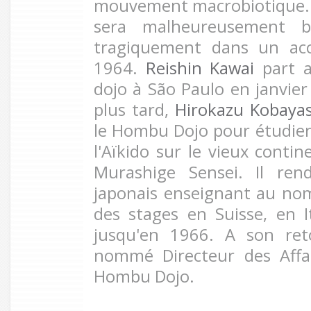
mouvement macrobiotique. 
sera malheureusement b
tragiquement dans un acc
1964.
Reishin Kawai
part a
dojo à São Paulo en janvie
plus tard,
Hirokazu Kobayas
le Hombu Dojo pour étudie
l'Aïkido sur le vieux contin
Murashige Sensei. Il ren
japonais enseignant au nom 
des stages en Suisse, en I
jusqu'en 1966. A son ret
nommé Directeur des Affa
Hombu Dojo.