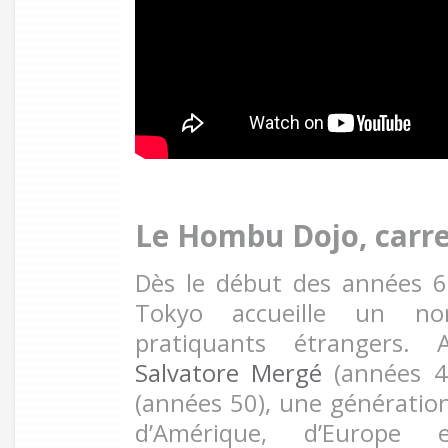
Le Hombu Dojo, carr
Dès le début des années 
Tokyo accueille un no
pratiquants étrangers. 
Salvatore Mergé
(années 4
(années 50), une génératio
d’Amérique, d’Europ