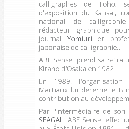
calligraphes de Toho, s
d'exposition du Kansai, c
o
national de calligraphie
r
édacteur graphique pour
journal
Yomiuri
et p
rofe
japonaise de calligraphie...
ABE Sensei
prend sa retrai
Kitano d'Osaka en 1982.
En 1989, l'organisation
Martiaux lui décerne le B
contribution au développeme
Par l'intermédiaire de son
SEAGAL
, ABE Sensei effect
aux
États-Unis en 1991. Il 