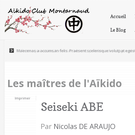
Accueil
Le Blog
Vidéos
Pellentesque varius, tortor nec ultricies pretium, odio est gravida 
Les maîtres de l'Aïkido
Imprimer
Seiseki ABE
Par
Nicolas DE ARAUJO