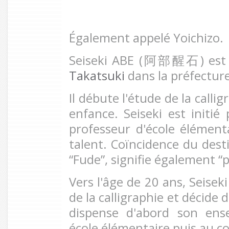
Également appelé Yoichizo.
Seiseki ABE (
阿部醒石
) est
Takatsuki
dans la préfectur
Il débute l'étude de la callig
enfance. Seiseki est initié
professeur d'école élémenta
talent. Coïncidence du dest
“Fude”, signifie également “p
Vers l'âge de 20 ans, Seisek
de la calligraphie et décide d
dispense d'abord son en
école élémentaire puis au co