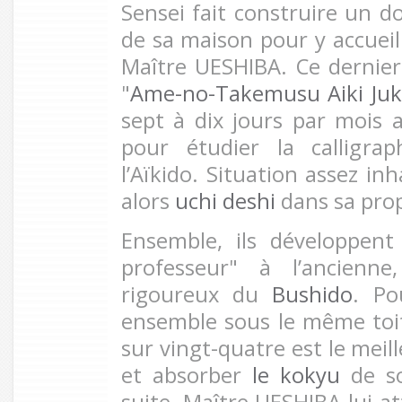
Sensei fait construire un do
de sa maison pour y accueil
Maître UESHIBA. Ce dernie
"
Ame-no-Takemusu Aiki Juk
sept à dix jours par mois 
pour étudier la calligrap
l’Aïkido. Situation assez in
alors
uchi deshi
dans sa prop
Ensemble, ils développent
professeur" à l’ancienne
rigoureux du
Bushido
. Po
ensemble sous le même toi
sur vingt-quatre est le meil
et absorber
le kokyu
de so
suite, Maître UESHIBA lui a