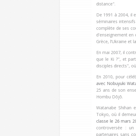
distance".
De 1991 à 2004, il 
séminaires intensif
complète de ses cou
d'enseignement en de
Grèce, l’Ukraine et 
En mai 2007, il con
que le Ki ?", et pa
disciples directs",
En 2010, pour célébr
avec Nobuyuki Wat
25 ans de son ense
Hombu Dōjō.
Watanabe Shihan e
Tokyo, où il demeur
classe le 26 mars 2
controversée : un
partenaires sans co