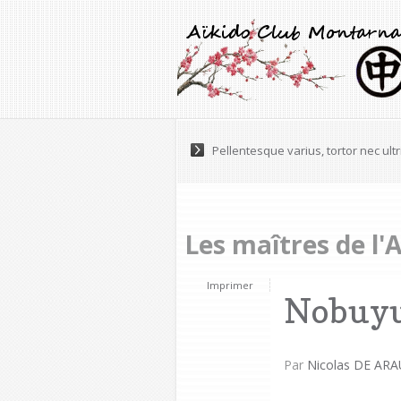
Maecenas a accumsan felis. Praese
Pellentesque varius, tortor nec ultr
Les maîtres de l'
Imprimer
Nobuyu
Par
Nicolas DE ARA