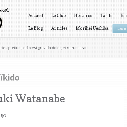
Accueil
Le Club
Horaires
Tarifs
En
Le Blog
Articles
Morihei Ueshiba
Les m
Vidéos
nt scelerisque volutpat egestas.
icies pretium, odio est gravida dolor, et rutrum erat.
Aïkido
ki Watanabe
UJO