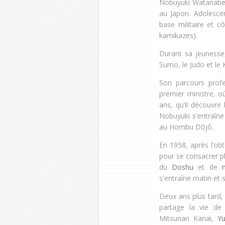
Nobuyuki Watanabe 
au Japon. Adolescen
base militaire et c
kamikazes).
Durant sa jeunesse, 
Sumo, le Judo et le 
Son parcours profe
premier ministre, où
ans, qu’il découvre
Nobuyuki s'entraîne a
au Hombu Dōjō.
En 1958, après l’ob
pour se consacrer p
du
Doshu
et de
s'entraîne matin et s
Deux ans plus tard,
partage la vie de
Mitsunari Kanai,
Yut