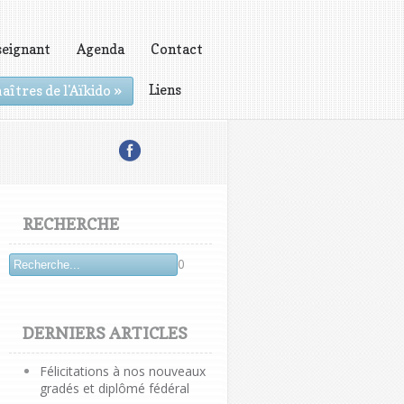
seignant
Agenda
Contact
Liens
aîtres de l'Aïkido
»
RECHERCHE
0
DERNIERS ARTICLES
Félicitations à nos nouveaux
gradés et diplômé fédéral