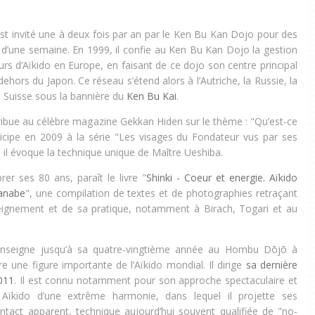
est invité une à deux fois par an par le Ken Bu Kan Dojo pour des
s d’une semaine. En 1999, il confie au Ken Bu Kan Dojo la gestion
rs d’Aïkido en Europe, en faisant de ce dojo son centre principal
hors du Japon. Ce réseau s’étend alors à l’Autriche, la Russie, la
la Suisse sous la bannière du
Ken Bu Kai
.
tribue au célèbre magazine Gekkan Hiden sur le thème : "Qu’est-ce
rticipe en 2009 à la série "Les visages du Fondateur vus par ses
 où il évoque la technique unique de Maître Ueshiba.
er ses 80 ans, paraît le livre "
Shinki - Coeur et energie. Aïkido
anabe
", une compilation de textes et de photographies retraçant
ignement et de sa pratique, notamment à Birach, Togari et au
nseigne jusqu’à sa quatre-vingtième année au Hombu Dōjō à
e une figure importante de l’Aïkido mondial. Il dirige
sa dernière
011
. Il est connu notamment pour son approche spectaculaire et
 Aïkido d’une extrême harmonie, dans lequel il projette ses
ntact apparent, technique aujourd’hui souvent qualifiée de "no-