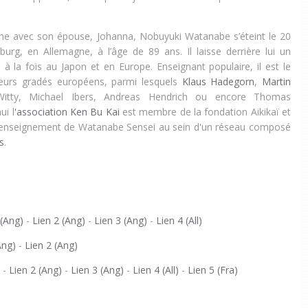
gne avec son épouse, Johanna, Nobuyuki Watanabe s’éteint le 20
rg, en Allemagne, à l’âge de 89 ans. Il laisse derrière lui un
 à la fois au Japon et en Europe. Enseignant populaire, il est le
ieurs gradés européens, parmi lesquels
Klaus Hadegorn
,
Martin
itty, Michael Ibers, Andreas Hendrich ou encore Thomas
ui l
'association Ken Bu Kai
est membre de la fondation Aikikaï et
l'enseignement de Watanabe Sensei au sein d'un réseau composé
s
.
 (Ang)
-
Lien 2 (Ang)
-
Lien 3 (Ang)
-
Lien 4 (All)
Ang)
-
Lien 2 (Ang)
)
-
Lien 2 (Ang)
-
Lien 3 (Ang)
-
Lien 4 (All)
-
Lien 5 (Fra)