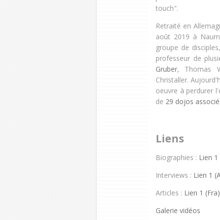
touch".
Retraité en Allema
août 2019 à Naumbu
groupe de disciples,
professeur de plus
Gruber
, Thomas W
Christaller. Aujourd'h
oeuvre à perdurer 
de
29 dojos associé
Liens
Biographies :
Lien 1
Interviews :
Lien 1 (
Articles :
Lien 1 (Fra
Galerie vidéos