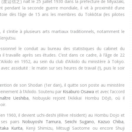
(渡辺信之) naît le 25 juillet 1930 dans la préfecture de Miyazaki,
t pendant la seconde guerre mondiale, il vit à proximité d’une
ôtoie dès l’âge de 15 ans les membres du Tokkōtai (les pilotes
il s’initie à plusieurs arts martiaux traditionnels, notamment le
Kenjutsu.
ssionnel le conduit au bureau des statistiques du cabinet du
 il travaille après ses études. C’est dans ce cadre, à l’âge de 22
 l’Aïkido en 1952, au sein du club d’Aïkido du ministère à Tokyo.
vec assiduité : le matin sur ses heures de travail (!), puis le soir
tention de son Shodan (1er dan), il quitte son poste au ministère
leinement à l’Aïkido. Soutenu par
Kisaburo Osawa
et avec l’accord
maître Ueshiba
, Nobuyuki rejoint l’Aïkikaï Hombu Dōjō, où il
oir.
 en 1960, il devient uchi-deshi (élève résident) au Hombu Dojo et
 ses pairs
Nobuyoshi Tamura
,
Seiichi Sugano
,
Kazuo Chiba
,
aka Kurita
, Kenji Shimizu, Mitsugi Saotome ou encore Shuji