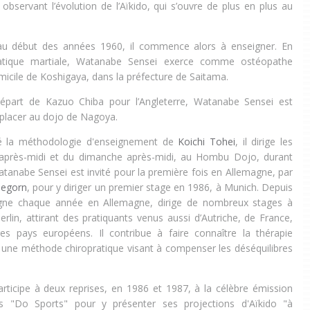
bservant l’évolution de l’Aïkido, qui s’ouvre de plus en plus au
 début des années 1960, il commence alors à enseigner. En
ratique martiale, Watanabe Sensei exerce comme ostéopathe
micile de Koshigaya, dans la préfecture de Saitama.
épart de Kazuo Chiba pour l’Angleterre, Watanabe Sensei est
lacer au dojo de Nagoya.
cé la méthodologie d'enseignement de
Koichi Tohei
,
il dirige les
après-midi et du dimanche après-midi, au Hombu Dojo, durant
atanabe Sensei est invité pour la première fois en Allemagne, par
degorn
, pour y diriger un premier stage en 1986, à Munich. Depuis
eigne chaque année en Allemagne, dirige de nombreux stages à
rlin, attirant des pratiquants venus aussi d’Autriche, de France,
res pays européens. Il contribue à faire connaître la thérapie
 une méthode chiropratique visant à compenser les déséquilibres
ticipe à deux reprises, en 1986 et 1987, à la célèbre émission
es "Do Sports" pour y présenter ses projections d'Aïkido "à