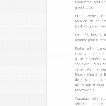
Maruyama, tout en o
grand public.
Promu 2ème dan au
parallèle de sa p
(sekkotsu) à son do
En 1966, lors du d
nommé pour le remp
Fortement influen
classes du samedi 
plusieurs années. W
son élève
Klaus Ha
cette date, il ens
Birach, Munich et Be
de Suisse et d’aut
dynamique d’Isogai,
fonctionnels.
Watanabe Sensei par
télévisée japonais