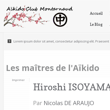
Accueil
Le Blog
Vidéos
Lorem ipsum dolor sit amet, consectetur adipiscing elit. Praesen
Pellentesque varius, tortor nec ultricies pretium, odio est gravida 
Les maîtres de l'Aïkido
Imprimer
Hiroshi ISOYAM
Par
Nicolas DE ARAUJO