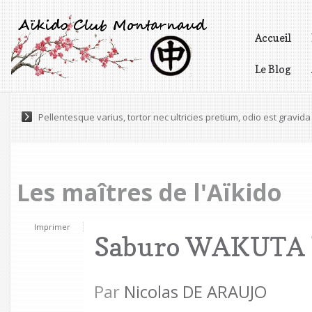
Accueil
Le Blog
Vidéos
Lorem ipsum dolor sit amet, consectetur adipiscing elit. Praesen
Les maîtres de l'Aïkido
Imprimer
Saburo WAKUTA
Par
Nicolas DE ARAUJO