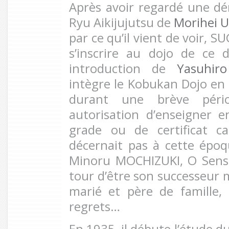
Après avoir regardé une d
Ryu Aikijujutsu de
Morihei 
par ce qu’il vient de voir, 
s’inscrire au dojo de ce 
introduction de
Yasuhir
intègre le Kobukan Dojo en 
durant une brève péri
autorisation d’enseigner 
grade ou de certificat c
décernait pas à cette époq
Minoru MOCHIZUKI, O Sens
tour d’être son successeur 
marié et père de famille, i
regrets…
En 1935, il débute l’étude d