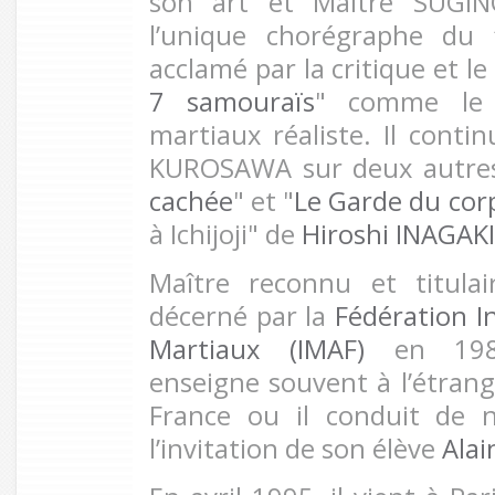
son art et Maître SUGIN
l’unique chorégraphe du 
acclamé par la critique et le
7 samouraïs
" comme le p
martiaux réaliste. Il conti
KUROSAWA sur deux autres
cachée
" et "
Le Garde du cor
à Ichijoji" de
Hiroshi INAGAKI
Maître reconnu et titul
décerné par la
Fédération I
Martiaux (IMAF)
en 1981
enseigne souvent à l’étrang
France ou il conduit de 
l’invitation de son élève
Alai