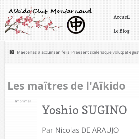
Accueil
Le Blog
Vidéos
Lorem ipsum dolor sit amet, consectetur adipiscing elit. Praesen
Les maîtres de l'Aïkido
Imprimer
Yoshio SUGINO
Par
Nicolas DE ARAUJO