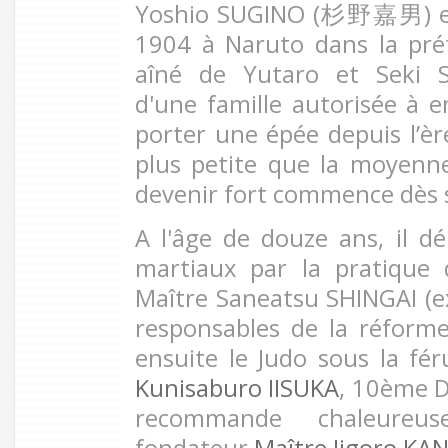
Yoshio SUGINO (
杉野嘉男
) 
1904 à Naruto dans la préf
aîné de Yutaro et Seki 
d'une famille autorisée à
porter une épée depuis l’è
plus petite que la moyenn
devenir fort commence dès 
A l'âge de douze ans, il dé
martiaux par la pratique
Maître Saneatsu SHINGAI (e
responsables de la réforme
ensuite le Judo sous la fé
Kunisaburo IISUKA
, 10ème D
recommande chaleureu
fondateur
Maître Jigoro KA