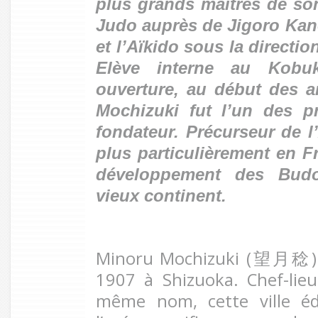
plus grands maîtres de son
Judo auprès de Jigoro Kan
et l’Aïkido sous la directi
Elève interne au Kob
ouverture, au début des a
Mochizuki fut l’un des p
fondateur. Précurseur de l
plus particulièrement en Fr
développement des Budo
vieux continent.
Minoru Mochizuki (望月稔) vo
1907 à Shizuoka. Chef-lie
même nom, cette ville éd