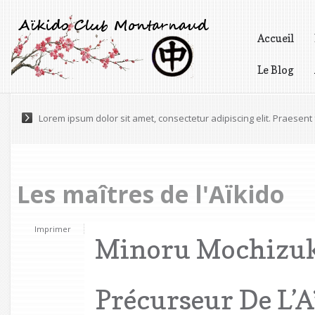
Accueil
Le Blog
Vidéos
Lorem ipsum dolor sit amet, consectetur adipiscing elit. Praesen
Pellentesque varius, tortor nec ultricies pretium, odio est gravida 
Les maîtres de l'Aïkido
Imprimer
Minoru Mochizuk
Précurseur De L’A