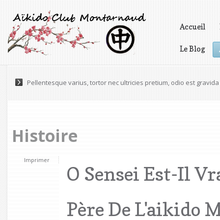
Accueil
Le Blog
Vidéos
Lorem ipsum dolor sit amet, consectetur adipiscing elit. Praesen
Histoire
Imprimer
O Sensei Est-Il V
Père De L'aikido 