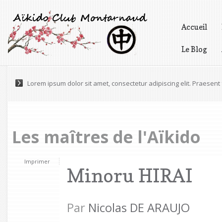
Accueil
Le Blog
Vidéos
Lorem ipsum dolor sit amet, consectetur adipiscing elit. Praesen
Maecenas a accumsan felis. Praesent scelerisque volutpat eges
Les maîtres de l'Aïkido
Imprimer
Minoru HIRAI
Par
Nicolas DE ARAUJO