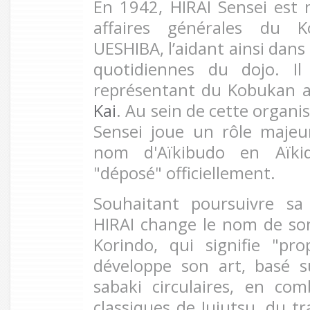
En 1942, HIRAI Sensei est
affaires générales du 
UESHIBA, l’aidant ainsi dans 
quotidiennes du dojo. I
représentant du Kobukan 
Kai
. Au sein de cette organi
Sensei joue un rôle majeu
nom d'Aïkibudo en Aïki
"déposé" officiellement.
Souhaitant poursuivre sa
HIRAI change le nom de so
Korindo, qui signifie "pro
développe son art, basé s
sabaki circulaires, en co
classiques de Jujutsu, du tr