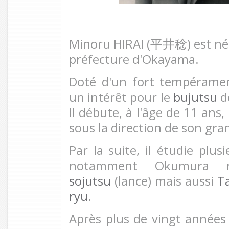
Minoru HIRAI (
平井稔
) est n
préfecture d'Okayama.
Doté d'un fort tempérame
un intérêt pour le
bujutsu
dè
Il débute, à l'âge de 11 ans
sous la direction de son gra
Par la suite, il étudie plus
notamment Okumura n
sojutsu
(lance) mais aussi
T
ryu
.
Après plus de vingt années 