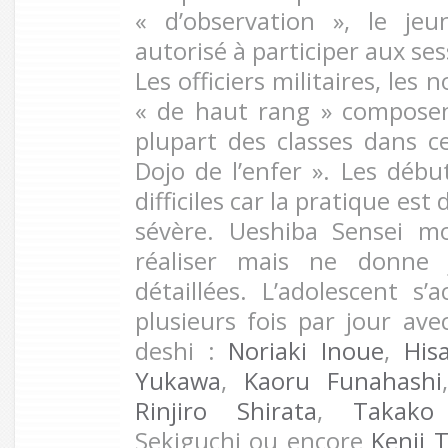
« d’observation », le je
autorisé à participer aux se
Les officiers militaires, les
« de haut rang » composen
plupart des classes dans 
Dojo de l’enfer ». Les déb
difficiles car la pratique est
sévère. Ueshiba Sensei m
réaliser mais ne donne j
détaillées. L’adolescent s’
plusieurs fois par jour av
deshi :
Noriaki Inoue
,
His
Yukawa
,
Kaoru Funahashi
Rinjiro Shirata
,
Takako
Sekiguchi ou encore
Kenji 