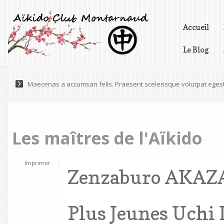
Accueil
Le Blog
Vidéos
Pellentesque varius, tortor nec ultricies pretium, odio est gravida 
Les maîtres de l'Aïkido
Imprimer
Zenzaburo AKAZ
Plus Jeunes Uchi 