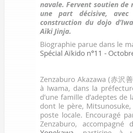
navale. Fervent soutien de m
une part décisive, avec
construction du dojo d’Iw
Aïki Jinja.
Biographie parue dans le 
Spécial Aïkido n°11 - Octob
Zenzaburo Akazawa (赤沢善三
à Iwama, dans la préfecture 
d’une famille d’adeptes de l
dont le père, Mitsunosuke, 
poste locale. Encouragé par
Zenzaburo, accompagné
Yonekawa
, participe à 