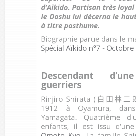
d’Aïkido. Partisan très loyal
le Doshu lui décerna le ha
à titre posthume.
Biographie parue dans le 
Spécial Aïkido n°7 - Octobre
Descendant d’un
guerriers
Rinjiro Shirata (
白田林二
1912 à Oyamura, dans
Yamagata. Quatrième d'u
enfants, il est issu d’un
Omoto Kyo
. La famille Sh