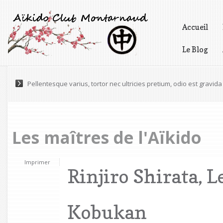
Accueil
Le Blog
Vidéos
Maecenas a accumsan felis. Praesent scelerisque volutpat eges
Pellentesque varius, tortor nec ultricies pretium, odio est gravida 
Les maîtres de l'Aïkido
Imprimer
Rinjiro Shirata, 
Kobukan