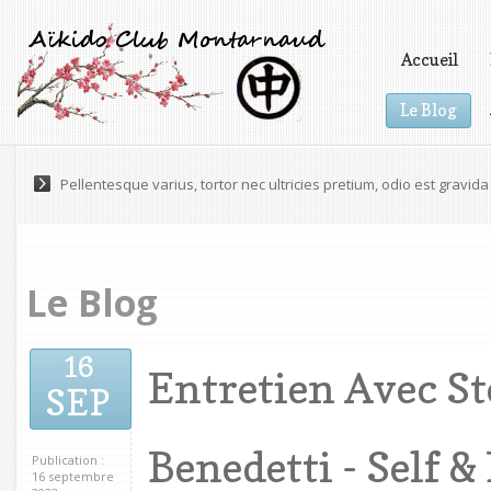
Accueil
Le Blog
Vidéos
Pellentesque varius, tortor nec ultricies pretium, odio est gravida 
Le Blog
16
Entretien Avec S
SEP
Benedetti - Self 
Publication :
16 septembre