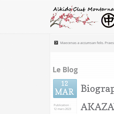
Maecenas a accumsan felis. Praese
Le Blog
12
Biogra
MAR
AKAZAW
Publication :
12 mars 2023