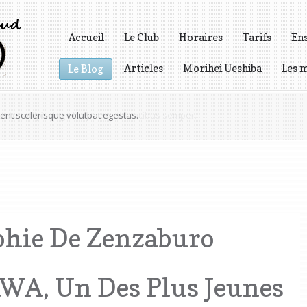
Accueil
Le Club
Horaires
Tarifs
En
Articles
Morihei Ueshiba
Les m
Le Blog
Vidéos
nt scelerisque volutpat egestas.
phie De Zenzaburo
A, Un Des Plus Jeunes