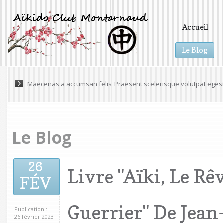
Accueil
Le Blog
Vidéos
Maecenas a accumsan felis. Praesent scelerisque volutpat eges
Le Blog
26
Livre "Aïki, Le Rê
FÉV
Guerrier" De Jean
Publication :
26 février 2023