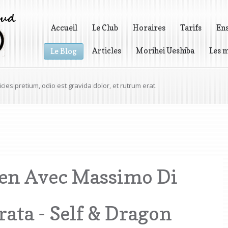
Accueil
Le Club
Horaires
Tarifs
En
Articles
Morihei Ueshiba
Les m
Le Blog
Vidéos
icies pretium, odio est gravida dolor, et rutrum erat.
ien Avec Massimo Di
rata - Self & Dragon