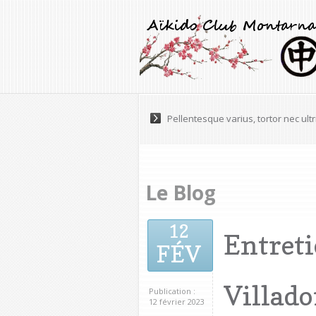
Pellentesque varius, tortor nec ultr
Le Blog
12
Entret
FÉV
Villado
Publication :
12 février 2023