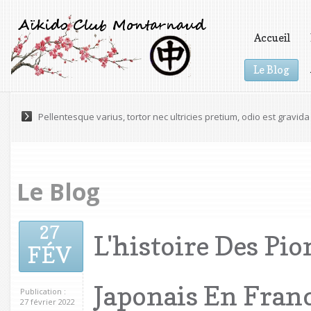
Accueil
Le Blog
Vidéos
Pellentesque varius, tortor nec ultricies pretium, odio est gravida 
Le Blog
27
L'histoire Des Pio
FÉV
Japonais En Fran
Publication :
27 février 2022