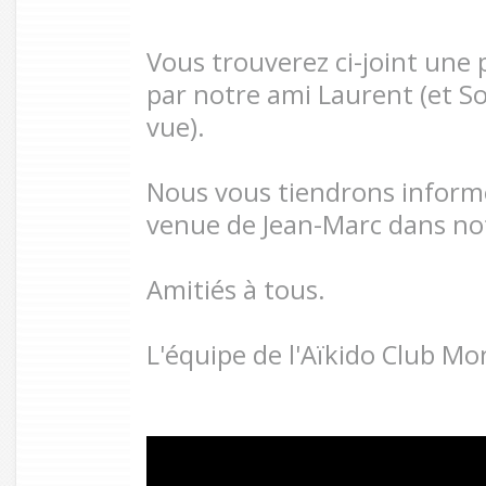
Vous trouverez ci-joint une p
par notre ami Laurent (et So
vue).
Nous vous tiendrons informé
venue de Jean-Marc dans not
Amitiés à tous.
L'équipe de l'Aïkido Club M