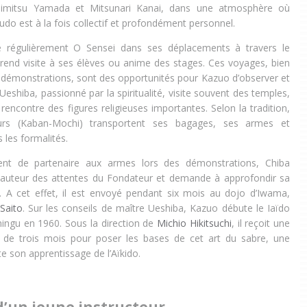
mitsu Yamada et Mitsunari Kanai, dans une atmosphère où
udo est à la fois collectif et profondément personnel.
régulièrement O Sensei dans ses déplacements à travers le
 rend visite à ses élèves ou anime des stages. Ces voyages, bien
 démonstrations, sont des opportunités pour Kazuo d’observer et
Ueshiba, passionné par la spiritualité, visite souvent des temples,
encontre des figures religieuses importantes. Selon la tradition,
rs (Kaban-Mochi) transportent ses bagages, ses armes et
 les formalités.
ment de partenaire aux armes lors des démonstrations, Chiba
 hauteur des attentes du Fondateur et demande à approfondir sa
. A cet effet, il est envoyé pendant six mois au dojo d’Iwama,
Saito
. Sur les conseils de maître Ueshiba, Kazuo débute le Iaïdo
Shingu en 1960. Sous la direction de
Michio Hikitsuchi
, il reçoit une
e de trois mois pour poser les bases de cet art du sabre, une
e son apprentissage de l’Aïkido.