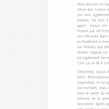
Alors qu’il est 1er 
2ème dan. Contre to
son ami, également
bokken, fait face à
appel : Kazuo est 
Frustré par cet éch
une efficacité dans 
en feuilletant le livr
sur l’Aïkido) qu’il d
l’Aïkido s’appuie sur
est également fasc
C’est ça, se dit-il
Déterminé, Kazuo d
lettre d’introduct
Cependant, on lui a
est mordant, mais K
dans le jardin du d
informé de la pré
rencontrer. Après un