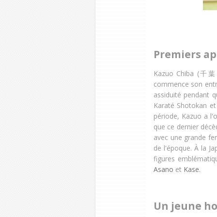
Premiers ap
Kazuo Chiba (千葉 和
commence son entraî
assiduité pendant q
Karaté Shotokan et 
période, Kazuo a l'
que ce dernier décè
avec une grande fer
de l'époque. À la J
figures emblématiq
Asano
et
Kase
.
Un jeune h