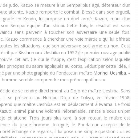
kyu de Judo, Kazuo se mesure à un Sempai plus âgé, détenteur d’un
ute attente, Kazuo remporte le combat. Blessé dans son orgueil,
 gradé en Kendo, lui propose un duel armé. Kazuo, muni d’un
 son Sempai équipé d’un shinai. Cette fois, le résultat est sans
vaincu sans parvenir à toucher son adversaire une seule fois.
ec, Kazuo commence à chercher une voie martiale qui lui offrirait
toutes les situations, que son adversaire soit armé ou non. C’est
e écrit par
Kisshomaru Ueshiba
en 1957 (le premier ouvrage publié
écouvre cet art. Ce qui le frappe, c’est l’explication selon laquelle
 les principes du sabre appliqués au corps. Séduit par cette idée, il
iné par une photographie du Fondateur, maître
Morihei Ueshiba
. «
. Cet homme semble comprendre mes préoccupations. ».
écide de se rendre directement au Dojo de maître Ueshiba. Sans
ion, il se présente au Hombu Dojo de Tokyo, en février 1958.
pprend que maître Ueshiba est en déplacement à Iwama. Le froid
azuo, animé par une volonté inébranlable, s’installe sous un pin
ojo et attend. Trois jours plus tard, à son retour, le maître est
sence du jeune homme. Intrigué, le Fondateur accepte de le
 bref échange de regards, il lui pose une simple question : « Les