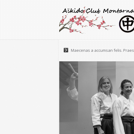
Pellentesque varius, tortor nec ultr