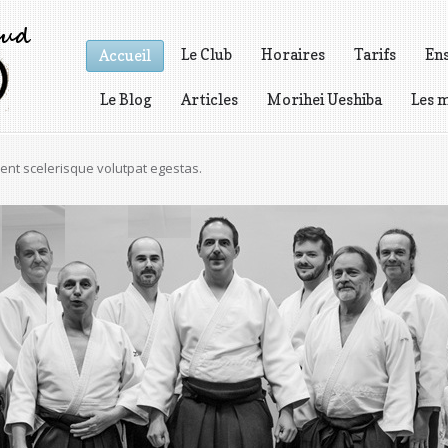
Le Club
Horaires
Tarifs
En
Accueil
Le Blog
Articles
Morihei Ueshiba
Les m
Vidéos
icies pretium, odio est gravida dolor, et rutrum erat.