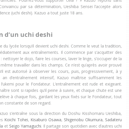
 difficiles. Pourrez-vous supporter cela ? » Kazuo répond sans
. Convaincu par sa détermination, Ueshiba Sensei l’accepte alors
ence (uchi deshi). Kazuo a tout juste 18 ans.
n d’un uchi deshi
e du lycée lorsqu’il devient uchi deshi. Comme le veut la tradition,
médiatement aux entraînements. Il commence par s’acquitter des
 nettoyer le dojo, faire les courses, laver le linge, s’occuper de la
t même travailler dans les champs. Ce n’est qu’après avoir prouvé
’il est autorisé à observer les cours, puis, progressivement, à y
un an d’entraînement intensif, Kazuo maîtrise suffisamment les
l’ukemi pour le Fondateur. L’entraînement est rude et exigeant.
ître sont si rapides qu’il peine à suivre, et chaque chute est une
lève à chaque fois, gardant les yeux fixés sur le Fondateur, tout
ion constante de son regard.
uo s’entraîne sous la direction du Doshu Kisshomaru Ueshiba,
res
Koichi Tohei
,
Kisaburo Osawa
,
Shigenobu Okumura
,
Sadateru
da
et
Seigo Yamaguchi
. Il partage son quotidien avec d’autres uchi