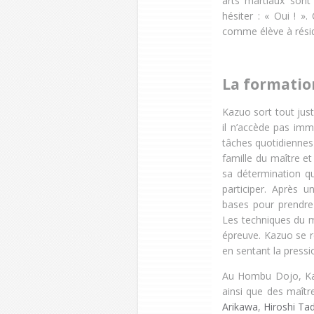
arts martiaux sont
hésiter : « Oui ! »
comme élève à résid
La formatio
Kazuo sort tout just
il n’accède pas im
tâches quotidiennes :
famille du maître e
sa détermination qu
participer. Après 
bases pour prendre 
Les techniques du ma
épreuve. Kazuo se re
en sentant la press
Au Hombu Dojo, Kaz
ainsi que des maît
Arikawa
,
Hiroshi Ta