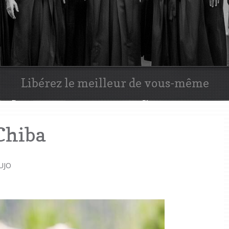
Aïkido, un art martial efficace
Chiba
UJO