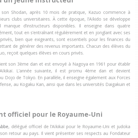
d’un jeune instructeur
u son Shodan, après 10 mois de pratique, Kazuo commence à
ieurs clubs universitaires. À cette époque, l’Aïkido se développe
l manque d’instructeurs disponibles. Il enseigne dans quatre
ément, tout en s’entraînant régulièrement et en jonglant avec ses
 privés, bien que exigeants, sont essentiels pour les finances du
tant de générer des revenus importants. Chacun des élèves du
o, reçoit quelques élèves en cours privés.
ient son 3ème dan et est envoyé à Nagoya en 1961 pour établir
l’Aïkikaï. L’année suivante, il est promu 4ème dan et devient
u Dojo de Tokyo. En parallèle, il enseigne également aux Forces
fense, au Kogaku Kan, ainsi que dans les universités Daigakuin et
t officiel pour le Royaume-Uni
Abbe
, délégué officiel de l’Aïkikaï pour le Royaume-Uni et judoka
on retour au pays. Il vient présenter ses respects au Fondateur