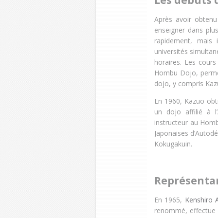
Les débuts 
Après avoir obten
enseigner dans plus
rapidement, mais i
universités simultan
horaires. Les cours
Hombu Dojo, permet
dojo, y compris Kazu
En 1960, Kazuo obt
un dojo affilié à 
instructeur au Homb
Japonaises d’Autodé
Kokugakuin.
Représentan
En 1965,
Kenshiro 
renommé, effectue s